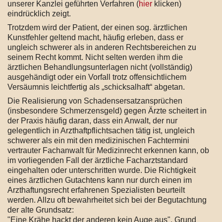
unserer Kanzlei geführten Verfahren (
hier
klicken)
eindrücklich zeigt.
Trotzdem wird der Patient, der einen sog. ärztlichen
Kunstfehler geltend macht, häufig erleben, dass er
ungleich schwerer als in anderen Rechtsbereichen zu
seinem Recht kommt. Nicht selten werden ihm die
ärztlichen Behandlungsunterlagen nicht (vollständig)
ausgehändigt oder ein Vorfall trotz offensichtlichem
Versäumnis leichtfertig als „schicksalhaft“ abgetan.
Die Realisierung von Schadensersatzansprüchen
(insbesondere Schmerzensgeld) gegen Ärzte scheitert in
der Praxis häufig daran, dass ein Anwalt, der nur
gelegentlich in Arzthaftpflichtsachen tätig ist, ungleich
schwerer als ein mit den medizinischen Fachtermini
vertrauter Fachanwalt für Medizinrecht erkennen kann, ob
im vorliegenden Fall der ärztliche Facharztstandard
eingehalten oder unterschritten wurde. Die Richtigkeit
eines ärztlichen Gutachtens kann nur durch einen im
Arzthaftungsrecht erfahrenen Spezialisten beurteilt
werden. Allzu oft bewahrheitet sich bei der Begutachtung
der alte Grundsatz:
"Eine Krähe hackt der anderen kein Auge aus". Grund