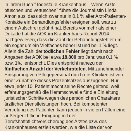
In ihrem Buch "Todesfalle Krankenhaus – Wenn Ärzte
pfuschen und vertuschen" führte die Journalistin Linda
Amon aus, dass sich zwar nur in 0,1 % aller Arzt-Patienten-
Kontakte ein Behandlungsfehler ereignen soll, was zu
einem Aufschrei geführt hat. Bereits vor mehr als einer
Dekade hat die AOK im Krankenhaus-Report 2014
nachgewiesen, dass die Zahl der Behandlungsfehler um
ein sogar um ein Vielfaches höher ist und bei 1 % liegt.
Allein die Zahl der
tödlichen Fehler
liegt damit nach
Angaben der AOK bei etwa
18.800
pro Jahr, was 0,1 %
bzw. 1‰ entspricht. Dies entspricht nahezu der
fünffachen Anzahl der Verkehrstoten
. Mit zunehmender
Einsparung von Pflegepersonal durch die Kliniken ist von
einer Zunahme dieses Prozentsatzes auszugehen. Nur
etwa jeder 10. Patient macht seine Rechte geltend, weil
erfahrungsgemäß die Hemmschwelle für die Einleitung
juristischer Schritte wegen des persönlichen Charakters
ärztlicher Dienstleistungen hoch. Bei kompetenter
Vertretung des Patienten kann jedoch in vielen Fällen eine
außergerichtliche Einigung mit der
Berufshaftpflichtversicherung des Arztes bzw. des
Krankenhauses erzielt werden, wie die Liste der von