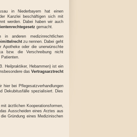
assau in Niederbayern hat einen
der Kanzlei beschäftigen sich mit
nannt werden. Dabei haben wir auch
ientenrechtegesetz
gemacht.
 in anderen medizinrechtlichen
imittelrecht
zu nennen. Dabei geht
r Apotheke oder die unerwünschte
a bzw. die Verschreibung nicht
 Patienten.
B. Heilpraktiker, Hebammen) ist ein
t insbesondere das
Vertragsarztrecht
ir hier bei Pflegesatzverhandlungen
d Dekubitusfälle spezialisiert. Dies
t ärztlichen Kooperationsformen,
 das Ausscheiden eines Arztes aus
h die Gründung eines Medizinischen