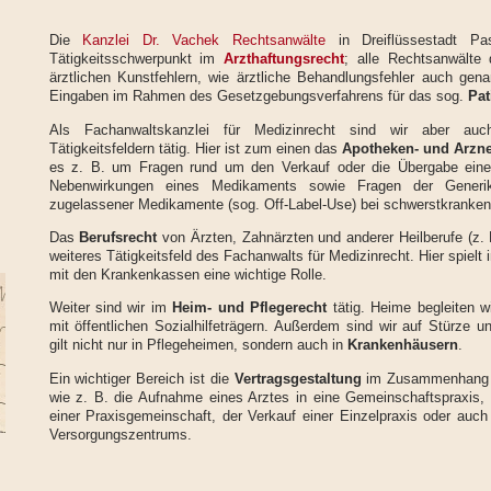
Die
Kanzlei Dr. Vachek Rechtsanwälte
in Dreiflüssestadt P
Tätigkeitsschwerpunkt im
Arzthaftungsrecht
; alle Rechtsanwälte 
ärztlichen Kunstfehlern, wie ärztliche Behandlungsfehler auch ge
Eingaben im Rahmen des Gesetzgebungsverfahrens für das sog.
Pat
Als Fachanwaltskanzlei für Medizinrecht sind wir aber auch
Tätigkeitsfeldern tätig. Hier ist zum einen das
Apotheken- und Arzne
es z. B. um Fragen rund um den Verkauf oder die Übergabe eine
Nebenwirkungen eines Medikaments sowie Fragen der Generik
zugelassener Medikamente (sog. Off-Label-Use) bei schwerstkranken
Das
Berufsrecht
von Ärzten, Zahnärzten und anderer Heilberufe (z. 
weiteres Tätigkeitsfeld des Fachanwalts für Medizinrecht. Hier spiel
mit den Krankenkassen eine wichtige Rolle.
Weiter sind wir im
Heim- und Pflegerecht
tätig. Heime begleiten w
mit öffentlichen Sozialhilfeträgern. Außerdem sind wir auf Stürze un
gilt nicht nur in Pflegeheimen, sondern auch in
Krankenhäusern
.
Ein wichtiger Bereich ist die
Vertragsgestaltung
im Zusammenhang mi
wie z. B. die Aufnahme eines Arztes in eine Gemeinschaftspraxis,
einer Praxisgemeinschaft, der Verkauf einer Einzelpraxis oder auc
Versorgungszentrums.