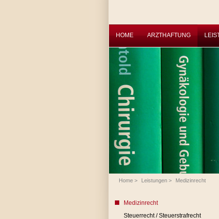
HOME
ARZTHAFTUNG
LEI
Home
>
Leistungen
>
Medizinrecht
Medizinrecht
Steuerrecht / Steuerstrafrecht