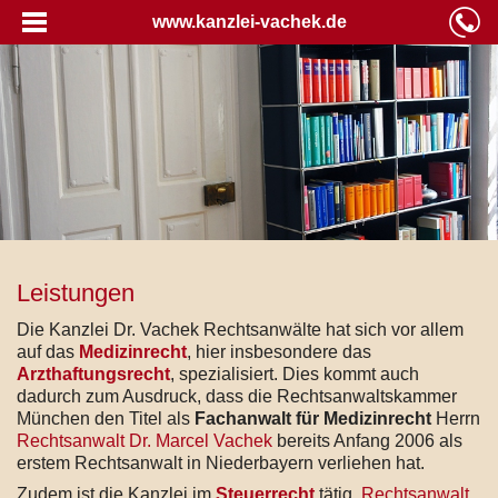
www.kanzlei-vachek.de
Leistungen
Die Kanzlei Dr. Vachek Rechtsanwälte hat sich vor allem
auf das
Medizinrecht
, hier insbesondere das
Arzthaftungsrecht
, spezialisiert. Dies kommt auch
dadurch zum Ausdruck, dass die Rechtsanwaltskammer
München den Titel als
Fachanwalt für Medizinrecht
Herrn
Rechtsanwalt Dr. Marcel Vachek
bereits Anfang 2006 als
erstem Rechtsanwalt in Niederbayern verliehen hat.
Zudem ist die Kanzlei im
Steuerrecht
tätig.
Rechtsanwalt