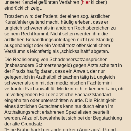
unserer Kanzlei geführten Verfahren (
hier
klicken)
eindrücklich zeigt.
Trotzdem wird der Patient, der einen sog. ärztlichen
Kunstfehler geltend macht, häufig erleben, dass er
ungleich schwerer als in anderen Rechtsbereichen zu
seinem Recht kommt. Nicht selten werden ihm die
ärztlichen Behandlungsunterlagen nicht (vollständig)
ausgehändigt oder ein Vorfall trotz offensichtlichem
Versäumnis leichtfertig als „schicksalhaft“ abgetan.
Die Realisierung von Schadensersatzansprüchen
(insbesondere Schmerzensgeld) gegen Ärzte scheitert in
der Praxis häufig daran, dass ein Anwalt, der nur
gelegentlich in Arzthaftpflichtsachen tätig ist, ungleich
schwerer als ein mit den medizinischen Fachtermini
vertrauter Fachanwalt für Medizinrecht erkennen kann, ob
im vorliegenden Fall der ärztliche Facharztstandard
eingehalten oder unterschritten wurde. Die Richtigkeit
eines ärztlichen Gutachtens kann nur durch einen im
Arzthaftungsrecht erfahrenen Spezialisten beurteilt
werden. Allzu oft bewahrheitet sich bei der Begutachtung
der alte Grundsatz:
"Eine Krähe hackt der anderen kein Auge aus". Grund