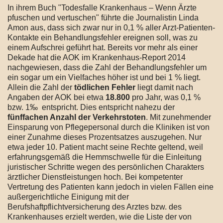
In ihrem Buch "Todesfalle Krankenhaus – Wenn Ärzte
pfuschen und vertuschen" führte die Journalistin Linda
Amon aus, dass sich zwar nur in 0,1 % aller Arzt-Patienten-
Kontakte ein Behandlungsfehler ereignen soll, was zu
einem Aufschrei geführt hat. Bereits vor mehr als einer
Dekade hat die AOK im Krankenhaus-Report 2014
nachgewiesen, dass die Zahl der Behandlungsfehler um
ein sogar um ein Vielfaches höher ist und bei 1 % liegt.
Allein die Zahl der
tödlichen Fehler
liegt damit nach
Angaben der AOK bei etwa
18.800
pro Jahr, was 0,1 %
bzw. 1‰ entspricht. Dies entspricht nahezu der
fünffachen Anzahl der Verkehrstoten
. Mit zunehmender
Einsparung von Pflegepersonal durch die Kliniken ist von
einer Zunahme dieses Prozentsatzes auszugehen. Nur
etwa jeder 10. Patient macht seine Rechte geltend, weil
erfahrungsgemäß die Hemmschwelle für die Einleitung
juristischer Schritte wegen des persönlichen Charakters
ärztlicher Dienstleistungen hoch. Bei kompetenter
Vertretung des Patienten kann jedoch in vielen Fällen eine
außergerichtliche Einigung mit der
Berufshaftpflichtversicherung des Arztes bzw. des
Krankenhauses erzielt werden, wie die Liste der von