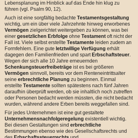
Lebensplanung im Hinblick auf das Ende hin klug zu
führen (vgl. Psalm 90, 12).
Auch ist eine sorgfältig bedachte
Testamentsgestaltung
wichtig, um ein über viele Jahrzehnte hinweg erworbenes
Vermögen
zielgerichtet weitergeben zu können, was bei
einer
gesetzlichen Erbfolge
ohne
Testament
oft nicht der
Fall ist. Viele selbst erstellte
Testamente
leiden zudem an
Formfehlern. Eine gute
letztwillige Verfügung
erhält
dagegen den Familienfrieden und spart
Erbschaftsteuer
.
Wegen der sich alle 10 Jahre erneuernden
Schenkungsteuerfreibeträge
ist es bei größeren
Vermögen
sinnvoll, bereits vor dem Renteneintrittsalter
seine
erbrechtliche Planung
zu beginnen. Einmal
erstellte
Testamente
sollten spätestens nach fünf Jahren
daraufhin überprüft werden, ob sie inhaltlich noch zutreffen
oder Personen bedacht werden müssten, die nicht bedacht
wurden, während andere Erben bereits weggefallen sind.
Für jedes Unternehmen ist eine gut gestaltete
Unternehmensnachfolgeregelung
existentiell wichtig.
Bei diesen Gestaltungen sind
erbrechtliche
Bestimmungen ebenso wie des Gesellschaftsrechts und
des
Erbschaftssteuerrechts
und